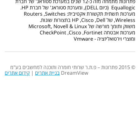
פתרונות מתמחה מזה כ-12 שנים במערכת סטוראג' של חברת
Equallogic (כיום DELL), ומערכת סטוראג' של חברת HP.
מערכות תשתית תקשורת אקטיבית: Routers ,Switches
,Wireless של HP ,Cisco ,Dell בתצורות שונות.
משווק ותומך מורשה של Microsoft, Novell & Linux
מערכות אבטחה CheckPoint ,Cisco ,Fortinet
ומוצרי וירטואליזציה - Vmware
© 2015 פתרונות – פ.ת.ר שרותי חומרה ותוכנה למחשבים בע"מ
DreamView
בניית אתרים
|
קידום אתרים